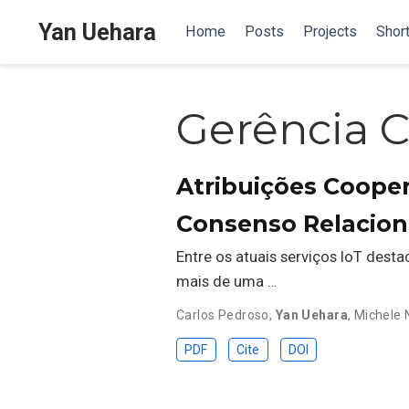
Yan Uehara
Home
Posts
Projects
Short
Gerência C
Atribuições Coope
Consenso Relaciona
Entre os atuais serviços IoT des
mais de uma …
Carlos Pedroso
,
Yan Uehara
,
Michele 
PDF
Cite
DOI